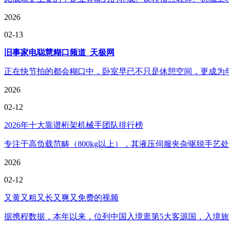
2026
02-13
旧事家电聪慧糊口频道_天极网
正在快节拍的都会糊口中，卧室早已不只是休憩空间，更成为年
2026
02-12
2026年十大靠谱桁架机械手团队排行榜
专注于高负载范畴（800kg以上），其液压伺服夹杂驱脱手艺处
2026
02-12
又黄又粗又长又爽又免费的视频
据携程数据，本年以来，位列中国入境逛第5大客源国，入境旅逛