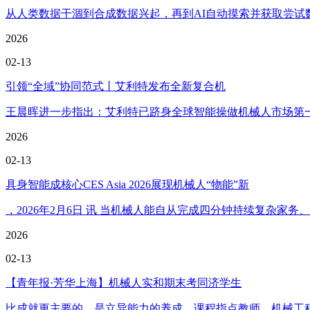
从人类数据干涸到合成数据兴起，再到AI自动摸索并获取尝试数据
2026
02-13
引领“全域”协同范式丨艾利特发布全新复合机
王晨晖进一步指出：艾利特已跻身全球智能操做机械人市场第一
2026
02-13
具身智能成核心CES Asia 2026展现机械人“物能”新
，2026年2月6日 讯 当机械人能自从完成四分钟持续复杂家
2026
02-13
【青年报·芳华上海】机械人实和期末考同济学生
比成就更主要的，是立异能力的养成。课程指点教师、机械工程