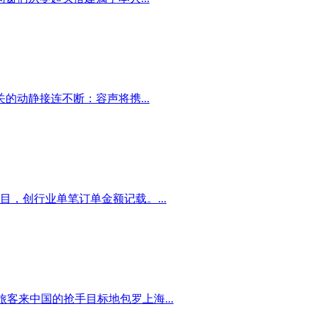
动静接连不断：容声将携...
目，创行业单笔订单金额记载。...
客来中国的抢手目标地包罗上海...