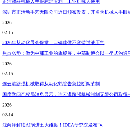
正活动获机械人手眼标定专利：工业机械人使用
深圳市正活动手艺无限公司近日颁布发表，其名为机械人手眼标定方
2026
02-15
2026年从动化展会保举：口碑佳做不容错过液压气
焦点劣势：做为中部工业的旗舰展，中部制博会以一坐式沟通平台
2026
02-15
连云港跻强机械取得从动化鹤管告急拉断阀节制
国度学问产权局消息显示，连云港跻强机械制制无限公司取得一项
2026
02-14
沈向洋解读AI演进五大维度！IDEA研究院发布“可