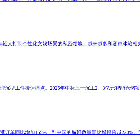
轻人打制个性化文娱场景的私密领地。越来越多和容声冰箱相关的
理沉型工件搬运痛点。2025年中标三一沉工2。3亿元智能仓储项
订单同比增加155%，到中国的航班数量同比增幅跨越220%。旅