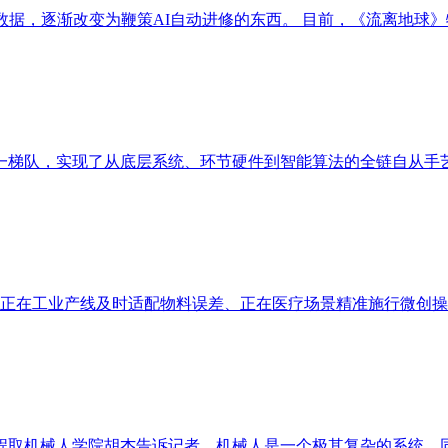
，逐渐改变为鞭策AI自动进修的东西。 目前，《流离地球》特效制
梯队，实现了从底层系统、环节硬件到智能算法的全链自从手艺结
务、正在工业产线及时适配物料误差、正在医疗场景精准施行微创操
取机械人学院胡杰告诉记者，机械人是一个极其复杂的系统。同窗