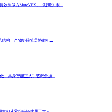
做方MoreVFX、《哪吒》制...
构，产物矩阵笼盖协做机...
做，具身智能正从手艺概念加...
们从零起头搭建属于本人...