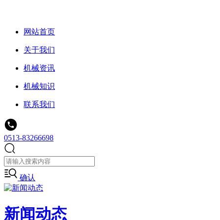
网站首页
关于我们
机械资讯
机械知识
联系我们
0513-83266698
确认
新闻动态