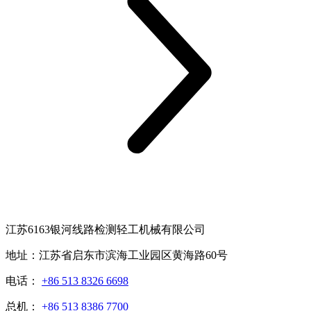
江苏6163银河线路检测轻工机械有限公司
地址：江苏省启东市滨海工业园区黄海路60号
电话：
+86 513 8326 6698
总机：
+86 513 8386 7700