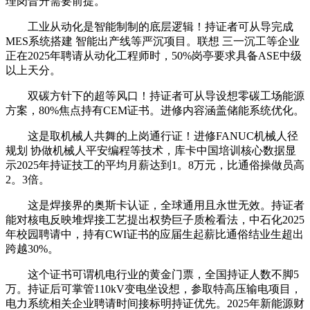
理岗晋升需要前提。
工业从动化是智能制制的底层逻辑！持证者可从导完成
MES系统搭建 智能出产线等严沉项目。联想 三一沉工等企业
正在2025年聘请从动化工程师时，50%岗亭要求具备ASE中级
以上天分。
双碳方针下的超等风口！持证者可从导设想零碳工场能源
方案，80%焦点持有CEM证书。进修内容涵盖储能系统优化。
这是取机械人共舞的上岗通行证！进修FANUC机械人径
规划 协做机械人平安编程等技术，库卡中国培训核心数据显
示2025年持证技工的平均月薪达到1。8万元，比通俗操做员高
2。3倍。
这是焊接界的奥斯卡认证，全球通用且永世无效。持证者
能对核电反映堆焊接工艺提出权势巨子质检看法，中石化2025
年校园聘请中，持有CWI证书的应届生起薪比通俗结业生超出
跨越30%。
这个证书可谓机电行业的黄金门票，全国持证人数不脚5
万。持证后可掌管110kV变电坐设想，参取特高压输电项目，
电力系统相关企业聘请时间接标明持证优先。2025年新能源财