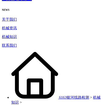
NEWS
关于我们
机械资讯
机械知识
联系我们
6163银河线路检测
>
机械
知识
>