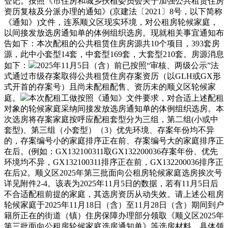
登记。按照《市住房和城乡扶植委员会关于加强公共租赁住房
资历复核及分派办理的通知》(京建法〔2021〕8号，以下简称
《通知》)文件，连系顺义区现实环境，对公租房轮候家庭，
以间接发放选房通知单的体例组织选房。现就相关事宜通知布
告如下：本次配租的公共租赁住房房源共10个项目，393套房
源，此中小套型14套，中套型169套，大套型210套。房源消息
如下：
2025年11月5日（含）前已按照“审核、两级公示”法
式通过市级存案取得公共租赁住房存案资历（以GLH或GX形
式开首的存案号）且尚未配租配售、资历未的顺义区轮候家
庭。
本次配租工做按照《通知》文件要求，对合适上述配租
对象的轮候家庭采纳间接发放选房通知单的体例组织选房。本
次选房将存案家庭按呼应配租套型分为三组，第二组(小或中
套型)、第三组（小套型）（3）优先环境、存案年份均不异
的，存案编号小的家庭排序正在前、存案编号大的家庭排序正
在后。(例如：GX132100311取GX132200036存案年份、优先
环境均不异，GX132100311排序正在前，GX132200036排序正
在后)2。顺义区2025年第三批面向公租房轮候家庭选房挨次号
详见附件2-4。该表为2025年11月5日的数据，若有11月5日后
不合适配租前提的家庭，其选房资历从动失效。请上述公租房
轮候家庭于2025年11月18日（含）至11月28日（含）期间到户
籍所正在的街道（镇）住房保障办理部分领取《顺义区2025年
第三批面向公租房轮候家庭选房通知单》等选房材料，具体领