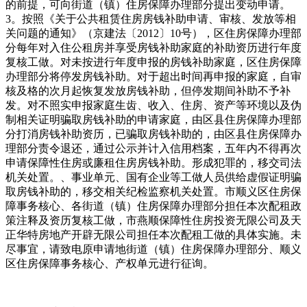
的前提，可向街道（镇）住房保障办理部分提出变动申请。
3。按照《关于公共租赁住房房钱补助申请、审核、发放等相
关问题的通知》（京建法〔2012〕10号），区住房保障办理部
分每年对入住公租房并享受房钱补助家庭的补助资历进行年度
复核工做。对未按进行年度申报的房钱补助家庭，区住房保障
办理部分将停发房钱补助。对于超出时间再申报的家庭，自审
核及格的次月起恢复发放房钱补助，但停发期间补助不予补
发。对不照实申报家庭生齿、收入、住房、资产等环境以及伪
制相关证明骗取房钱补助的申请家庭，由区县住房保障办理部
分打消房钱补助资历，已骗取房钱补助的，由区县住房保障办
理部分责令退还，通过公示并计入信用档案，五年内不得再次
申请保障性住房或廉租住房房钱补助。形成犯罪的，移交司法
机关处置。、事业单元、国有企业等工做人员供给虚假证明骗
取房钱补助的，移交相关纪检监察机关处置。市顺义区住房保
障事务核心、各街道（镇）住房保障办理部分担任本次配租政
策注释及资历复核工做，市燕顺保障性住房投资无限公司及天
正华特房地产开辟无限公司担任本次配租工做的具体实施。未
尽事宜，请致电原申请地街道（镇）住房保障办理部分、顺义
区住房保障事务核心、产权单元进行征询。