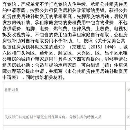
弃签约，产权单元不予打点签约入住手续。承租公共租赁住房
的申请家庭，按照公共租赁住房相关政策缴纳房钱。获得公共
租赁住房房钱补助资历的承租家庭，先脚额交纳房钱，后按月
发放房钱补助。承租家庭缴纳的房租费用中包含物业费，不包
含供暖费、船脚、电费、燃气费、德律风费、上彀费、电视初
拆及收视费等。不包含的费用须由承租家庭自行领取，公租房
房钱补助对自行领取费用不予补助。1。按照《关于完美公共
租赁住房房钱补助政策的通知》（京建法〔2015〕14号），城
六区和门头沟区、通州区、顺义区、大兴区、区、昌平区承租
公租房的城镇户籍家庭同时具备以下四项前提的，能够申请公
租房房钱补助：合适前提的承租家庭，可向街道（镇）住房保
障办理部分提出申请，并填写《市公共租赁住房房钱补助资历
申请表》，同时供给相关材料。