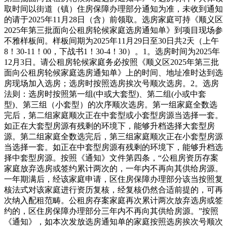
取时间以街道（镇）住房保障办理部分通知为准，未收到通知
的请于2025年11月28日（含）前领取。选房家庭可持《顺义区
2025年第三批面向公租房轮候家庭选房通知单》到项目现场参
不雅样板间。样板间期为2025年11月29日至30日共2天（上午
8！30-11！00，下战书1！30-4！30）。1。选房时间为2025年
12月3日。请公租房轮候家庭务必按照《顺义区2025年第三批
面向公租房轮候家庭选房通知单》上的时间、地址准时达到选
房现场加入选房；选房时按照选房挨次号顺次选房。2。选房
法则：选房时按照第一组(中或大套型)、第二组(小或中套
型)、第三组（小套型）的次序顺次选房。第一组家庭全数选
完后，第二组家庭顺次正在中套型或小套型房源当选择一套。
如正在大套型房源有残剩的环境下，能够升档选择大套型房
源。第二组家庭全数选完后，第三组家庭顺次正在小套型房源
当选择一套。如正在中套型房源有残剩的环境下，能够升档选
择中套型房源。按照《通知》文件第四条，“公租房资历存案
家庭放弃选房或签约累计两次的，一年内不再向其供给房源。
一年期满后，经该家庭申请，区住房保障办理部分该当按照复
核法式对该家庭进行资历复核，经复核仍然合适前提的，可再
次纳入配租范畴。公租房存案家庭再次累计两次放弃选房或签
约的，区住房保障办理部分三年内不再向其供给房源。”按照
《通知》，如本次发放选房通知单的家庭按照选房挨次号顺次