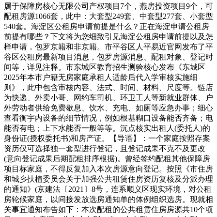
属于保障房核心无限公司产权项目7个，燕房投资项目9个，可
配租房源1066套，此中：大套型249套、中套型277套、小套型
540套。海淀区公租房申请前提是什么？正在海淀申请公租房
前提有哪些？下文将为您细致引见海淀公租房申请前提以及怎
样申请，包罗京籍和非京籍。市平谷区人平易近官网发布了平
谷区公租房最新项目消息，包罗房源消息、配租对象、登记时
间等，详见注释。市东城区教育招生测验核心发布《东城区
2025年本市户籍无房家庭承租人适龄后代入学审核实施细
则》，此中包含审核内容、法式、时间、材料、尺度等。链店
为快递、外卖小哥、网约车司机、环卫工人等新就业群体、户
外劳动者供给免费歇息、饮水、充电、如厕等应急办事；细心
查看衡宇内设备的细节情况，例如根基糊口设备能否齐备；电
能否有电；上下水能否一般等等。沉点核实出租人(委托人)的
身份证(授权委托书)和房产证。【导语】：一个家庭按照存案
资历仅可选择独一套型进行登记，且登记成果不克不及更改
(意向登记成果后期配租排序根据)。曾经签约配租其他保障房
项目标家庭，不得反复加入本次房源意向登记。按照《市住房
和城乡扶植委员会关于加强公共租赁住房资历复核及分派办理
的通知》(京建法〔2021〕8号，连系顺义区现实环境，对公租
房轮候家庭，以间接发放选房通知单的体例组织选房。现就相
关事宜通知布告如下：本次配租的公共租赁住房房源共10个项