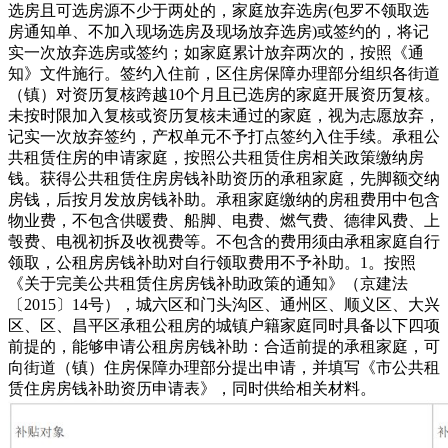
选房且可选房源不少于两处的，家庭放弃选房(包罗不领取选
房通知单、不加入现场选房及现场放弃选房)或签约的，将记
实一次放弃选房或签约；如家庭累计放弃两次的，按照《通
知》文件施行。签约入住前，区住房保障办理部分组织各街道
（镇）对资历复核跨越10个月且已选房的家庭开展资历复核。
未按时限加入复核或资历复核未通过的家庭，视为志愿放弃，
记实一次放弃签约，产权单元不予打点签约入住手续。承租公
共租赁住房的申请家庭，按照公共租赁住房相关政策缴纳房
钱。获得公共租赁住房房钱补助资历的承租家庭，先脚额交纳
房钱，后按月发放房钱补助。承租家庭缴纳的房租费用中包含
物业费，不包含供暖费、船脚、电费、燃气费、德律风费、上
彀费、电视初拆及收视费等。不包含的费用须由承租家庭自行
领取，公租房房钱补助对自行领取费用不予补助。1。按照
《关于完美公共租赁住房房钱补助政策的通知》（京建法
〔2015〕14号），城六区和门头沟区、通州区、顺义区、大兴
区、区、昌平区承租公租房的城镇户籍家庭同时具备以下四项
前提的，能够申请公租房房钱补助：合适前提的承租家庭，可
向街道（镇）住房保障办理部分提出申请，并填写《市公共租
赁住房房钱补助资历申请表》，同时供给相关材料。