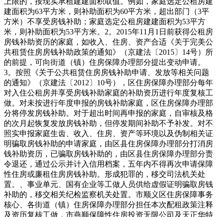
上限的，按现实承租建建面积取值。例如，家庭选定公租房建
建面积为63平方米，则补助面积为60平方米，超出部门（3平
方米）不享受房钱补助；家庭选定公租房建建面积为53平方
米，则补助面积为53平方米。2。2015年11月1日前获得公租房
房钱补助资历的家庭，如收入、住房、资产合适《关于完美公
共租赁住房房钱补助政策的通知》（京建法〔2015〕14号）所
的前提，可向街道（镇）住房保障办理部分提出变动申请。
3。按照《关于公共租赁住房房钱补助申请、发放等相关问题
的通知》（京建法〔2012〕10号），区住房保障办理部分每年
对入住公租房并享受房钱补助家庭的补助资历进行年度复核工
做。对未按进行年度申报的房钱补助家庭，区住房保障办理部
分将停发房钱补助。对于超出时间再申报的家庭，自审核及格
的次月起恢复发放房钱补助，但停发期间补助不予补发。对不
照实申报家庭生齿、收入、住房、资产等环境以及伪制相关证
明骗取房钱补助的申请家庭，由区县住房保障办理部分打消房
钱补助资历，已骗取房钱补助的，由区县住房保障办理部分责
令退还，通过公示并计入信用档案，五年内不得再次申请保障
性住房或廉租住房房钱补助。形成犯罪的，移交司法机关处
置。、事业单元、国有企业等工做人员供给虚假证明骗取房钱
补助的，移交相关纪检监察机关处置。市顺义区住房保障事务
核心、各街道（镇）住房保障办理部分担任本次配租政策注释
及资历复核工做，市燕顺保障性住房投资无限公司及天正华特