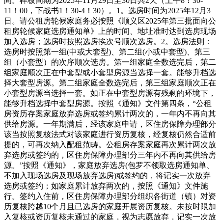
间。样板间期为2025年11月29日至30日共2天（上午8！30-
11！00，下战书1！30-4！30）。1。选房时间为2025年12月3
日。请公租房轮候家庭务必按照《顺义区2025年第三批面向公
租房轮候家庭选房通知单》上的时间、地址准时达到选房现场
加入选房；选房时按照选房挨次号顺次选房。2。选房法则：
选房时按照第一组(中或大套型)、第二组(小或中套型)、第三
组（小套型）的次序顺次选房。第一组家庭全数选完后，第二
组家庭顺次正在中套型或小套型房源当选择一套。能够升档选
择大套型房源。第二组家庭全数选完后，第三组家庭顺次正在
小套型房源当选择一套。如正在中套型房源有残剩的环境下，
能够升档选择中套型房源。按照《通知》文件第四条，“公租
房资历存案家庭放弃选房或签约累计两次的，一年内不再向其
供给房源。一年期满后，经该家庭申请，区住房保障办理部分
该当按照复核法式对该家庭进行资历复核，经复核仍然合适前
提的，可再次纳入配租范畴。公租房存案家庭再次累计两次放
弃选房或签约的，区住房保障办理部分三年内不再向其供给房
源。”按照《通知》，家庭放弃选房(包罗不领取选房通知单、
不加入现场选房及现场放弃选房)或签约的，将记实一次放弃
选房或签约；如家庭累计放弃两次的，按照《通知》文件施
行。签约入住前，区住房保障办理部分组织各街道（镇）对资
历复核跨越10个月且已选房的家庭开展资历复核。未按时限加
入复核或资历复核未通过的家庭，视为志愿放弃，记实一次放