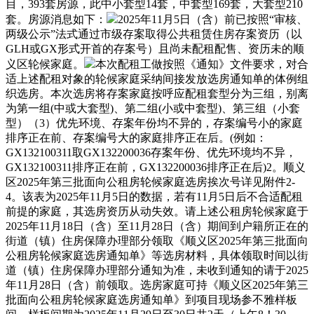
目，393套房源，此中小套型14套，中套型169套，大套型210
套。房源消息如下：
2025年11月5日（含）前已按照“审核、
两级公示”法式通过市级存案取得公共租赁住房存案资历（以
GLH或GX形式开首的存案号）且尚未配租配售、资历未的顺
义区轮候家庭。
本次配租工做按照《通知》文件要求，对合
适上述配租对象的轮候家庭采纳间接发放选房通知单的体例组
织选房。本次选房将存案家庭按呼应配租套型分为三组，别离
为第一组(中或大套型)、第二组(小或中套型)、第三组（小套
型）（3）优先环境、存案年份均不异的，存案编号小的家庭
排序正在前、存案编号大的家庭排序正在后。(例如：
GX132100311取GX132200036存案年份、优先环境均不异，
GX132100311排序正在前，GX132200036排序正在后)2。顺义
区2025年第三批面向公租房轮候家庭选房挨次号详见附件2-
4。该表为2025年11月5日的数据，若有11月5日后不合适配租
前提的家庭，其选房资历从动失效。请上述公租房轮候家庭于
2025年11月18日（含）至11月28日（含）期间到户籍所正在的
街道（镇）住房保障办理部分领取《顺义区2025年第三批面向
公租房轮候家庭选房通知单》等选房材料，具体领取时间以街
道（镇）住房保障办理部分通知为准，未收到通知的请于2025
年11月28日（含）前领取。选房家庭可持《顺义区2025年第三
批面向公租房轮候家庭选房通知单》到项目现场参不雅样板