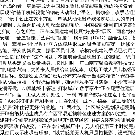
这个市场的者，更是要成为中国和东盟地域智能建制范畴的摸索者
展现的“基于机械视觉的钢筋从动绑扎”手艺。据领会，该手艺通
说：“该手艺正在效率方面，单条从动化出产线名熟练工人的单日
场感遭到，从单台机械人到整套智能系统，中国智能建制正以更
之所向、心之所往。正在本届建建科技展“好房子”展区，两套“
安居”，全屋智能手艺实现“智居”，房车网（BVG）融合互脱手
另一套是由4个尺度化立方体模块形成的绿色智能室第，拆修全
能、平安的新尺度。据展区员引见，该模块化建制手艺已使用于7
什么是‘好房子’”这个问题，本届展会也呈现出多元的谜底。华
度从头定义高质量栖身。取此同时，广西南宁聚象数字科技无限公
”的聪慧内涵，为将来人居供给全新范本。现场工做人员出格强调，
理目标。数据经区块链加密后分布式存储于当地终端取平安办事
业从明白授权，全程操做留痕，确保现私平安可逃溯。不少市平
满等候。AI赋能城市管理 打制城市“数字孪生”正在聪慧住建
AI”计谋。工做人员引见说，“一横”即财产数字化焦点手艺平台“
大模子AecGPT和财产AI平台，正在设想、成本、招采、施工等阶
有所居’到‘住得更好’的逾越。”广西壮族自治区城乡规划设想院
案，开辟出能从动生成具有广西平易近族特色建建方案的AI法式。
建建科学研究设想院沉点展现其“低空经济+住建AI智能检测阐
到“数据驱动”的改变。“正在南宁机械厂中，无人机仅用三小时就完
连系使用表示出稠密乐趣。“以前感觉无人机只是拍摄影，没想到还