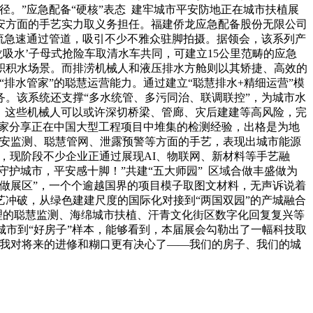
。”应急配备“硬核”表态 建牢城市平安防地正在城市扶植展
安方面的手艺实力取义务担任。福建侨龙应急配备股份无限公司
流急速通过管道，吸引不少不雅众驻脚拍摄。据领会，该系列产
吸水’子母式抢险车取清水车共同，可建立15公里范畴的应急
面积积水场景。而排涝机械人和液压排水方舱则以其矫捷、高效的
排水管家”的聪慧运营能力。通过建立“聪慧排水+精细运营”模
务。该系统还支撑“多水统管、多污同治、联调联控”，为城市水
人。这些机械人可以或许深切桥梁、管廊、灾后建建等高风险，完
邦家分享正在中国大型工程项目中堆集的检测经验，出格是为地
平安监测、聪慧管网、泄露预警等方面的手艺，表现出城市能源
遭到，现阶段不少企业正通过展现AI、物联网、新材料等手艺融
护城市，平安感十脚！”共建“五大师园” 区域合做丰盛做为
做展区”，一个个逾越国界的项目模子取图文材料，无声诉说着
冲破，从绿色建建尺度的国际化对接到“两国双园”的产城融合
理的聪慧监测、海绵城市扶植、汗青文化街区数字化回复复兴等
城市到“好房子”样本，能够看到，本届展会勾勒出了一幅科技取
让我对将来的进修和糊口更有决心了——我们的房子、我们的城