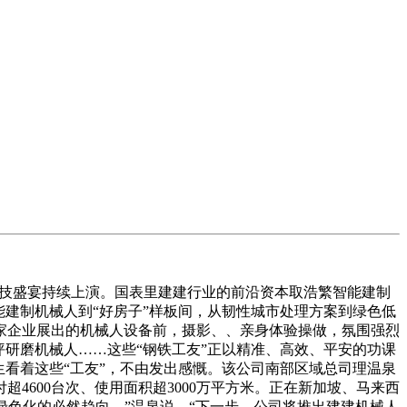
科技盛宴持续上演。国表里建建行业的前沿资本取浩繁智能建制
建制机械人到“好房子”样板间，从韧性城市处理方案到绿色低
各家企业展出的机械人设备前，摄影、、亲身体验操做，氛围强烈
坪研磨机械人……这些“钢铁工友”正以精准、高效、平安的功课
看着这些“工友”，不由发出感慨。该公司南部区域总司理温泉
超4600台次、使用面积超3000万平方米。正在新加坡、马来西
绿色化的必然趋向。”温泉说，“下一步，公司将推出建建机械人