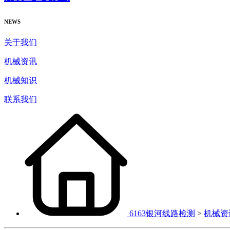
NEWS
关于我们
机械资讯
机械知识
联系我们
6163银河线路检测
>
机械资