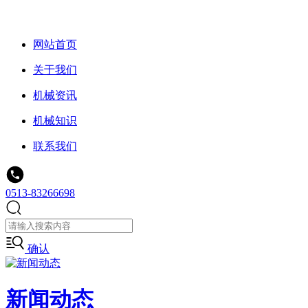
网站首页
关于我们
机械资讯
机械知识
联系我们
0513-83266698
确认
新闻动态